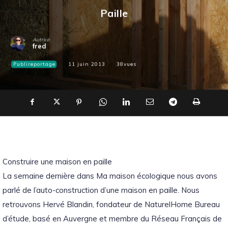
Paille
Autrice
fred
Publireportage
11 juin 2013
38
vues
Construire une maison en paille
La semaine dernière dans Ma maison écologique nous avons
parlé de l’auto-construction d’une maison en paille. Nous
retrouvons Hervé Blandin, fondateur de NaturelHome Bureau
d’étude, basé en Auvergne et membre du Réseau Français de