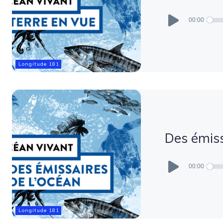
Lecteur
audio
00:00
Longitude 181
Des émiss
Lecteur
audio
00:00
Longitude 181