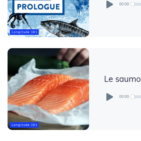
audio
00:00
Longitude 181
Le saumon
Lecteur
audio
00:00
Longitude 181