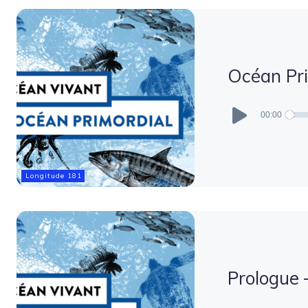
Océan Pri
Lecteur
audio
00:00
Longitude 181
Prologue 
Lecteur