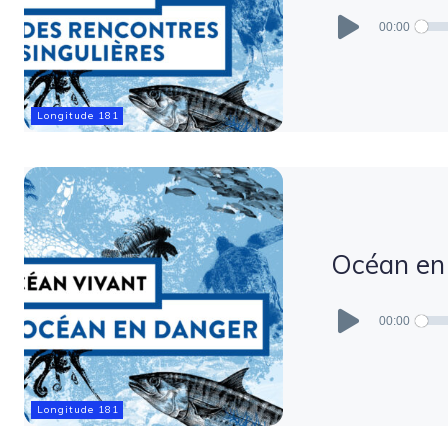
Lecteur
audio
00:00
Longitude 181
Océan en 
Lecteur
audio
00:00
Longitude 181