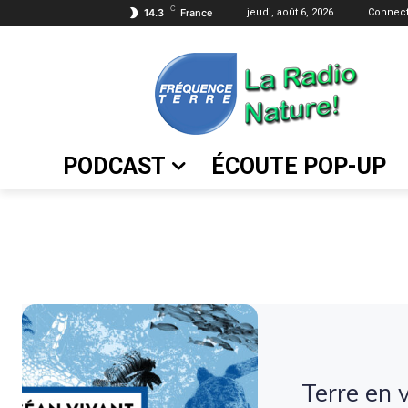
C
14.3
France
jeudi, août 6, 2026
Connect
PODCAST
ÉCOUTE POP-UP
Terre en 