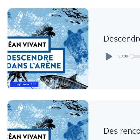
Descendre
Lecteur
audio
00:00
Longitude 181
Des renco