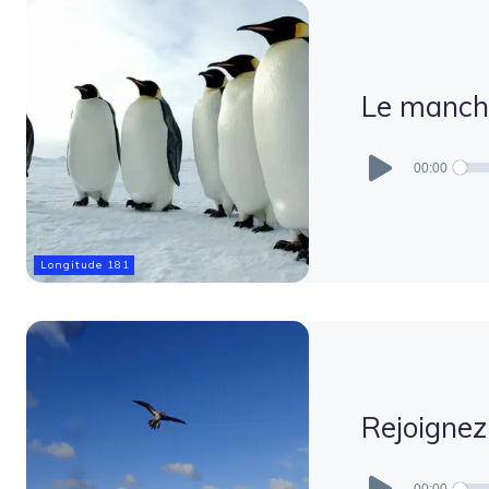
Le mancho
Lecteur
audio
00:00
Longitude 181
Rejoignez 
Lecteur
audio
00:00