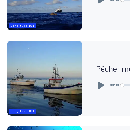
Longitude 181
Pêcher mo
Lecteur
audio
00:00
Longitude 181