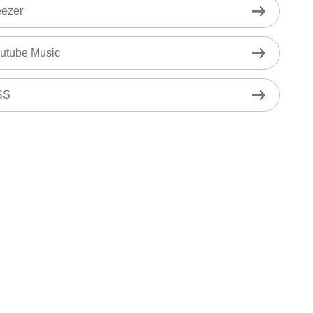
ezer
utube Music
SS