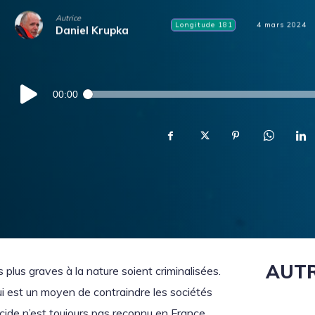
Autrice
Longitude 181
4 mars 2024
Daniel Krupka
Lecteur
00:00
audio
AUTR
 plus graves à la nature soient criminalisées.
qui est un moyen de contraindre les sociétés
ocide n’est toujours pas reconnu en France.