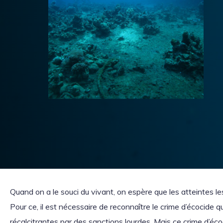
Quand on a le souci du vivant, on espère que les atteintes les
Pour ce, il est nécessaire de reconnaître le crime d’écocide 
récalcitrantes par des sanctions lourdes. Mais ce crime d’éc