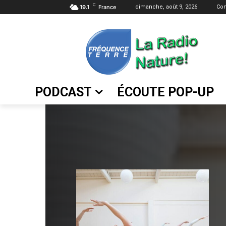
C
19.1
France
dimanche, août 9, 2026
Con
PODCAST
ÉCOUTE POP-UP