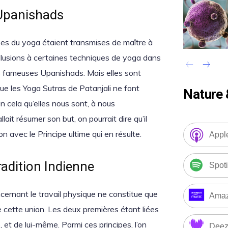
 Upanishads
ases du yoga étaient transmises de maître à
 allusions à certaines techniques de yoga dans
les fameuses Upanishads. Mais elles sont
 que les Yoga Sutras de Patanjali ne font
Nature 
n cela qu’elles nous sont, à nous
lait résumer son but, on pourrait dire qu’il
on avec le Principe ultime qui en résulte.
Appl
adition Indienne
Spoti
ncernant le travail physique ne constitue que
Amaz
re cette union. Les deux premières étant liées
té, et de lui-même. Parmi ces principes, l’on
Deez