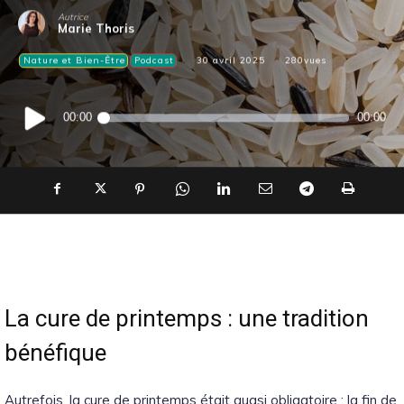
Autrice
Marie Thoris
Nature et Bien-Être
Podcast
30 avril 2025
280
vues
Lecteur
00:00
00:00
audio
La cure de printemps : une tradition
bénéfique
Autrefois, la cure de printemps était quasi obligatoire : la fin de