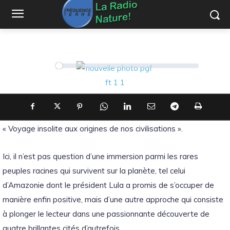
Littérature Sans Frontières
Terre Citoyenne
8 novembre 2022
326
vues
Lecteur
00:00
00:00
audio
J’ai particulièrement apprécié
Les cités disparues
, un ouvrage
d’Annalee Newitz paru chez Calmann-Levy, avec en sous-titre
« Voyage insolite aux origines de nos civilisations ».
Ici, il n’est pas question d’une immersion parmi les rares
peuples racines qui survivent sur la planète, tel celui
d’Amazonie dont le président Lula a promis de s’occuper de
manière enfin positive, mais d’une autre approche qui consiste
à plonger le lecteur dans une passionnante découverte de
quatre brillantes cités d’autrefois.