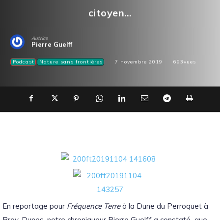
citoyen…
Autrice
Pierre Guelff
Podcast
Nature sans frontières
7 novembre 2019
693
vues
En reportage pour
Fréquence Terre
à la Dune du Perroquet à
Bray-Dunes, notre chroniqueur Pierre Guelff a constaté que