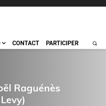
O
CONTACT
PARTICIPER
 Joël Raguénès
Levy)