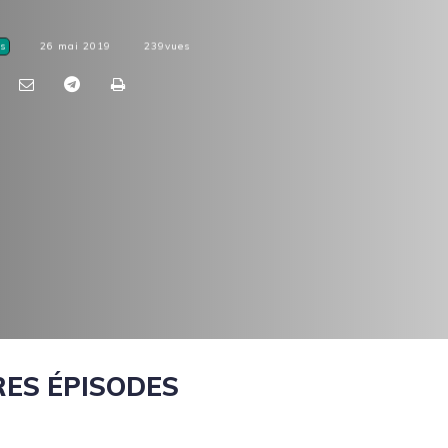
s
26 mai 2019
239
vues
ES ÉPISODES