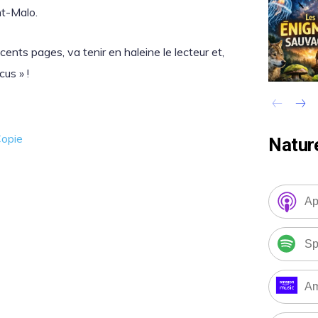
nt-Malo.
cents pages, va tenir en haleine le lecteur et,
cus » !
Natur
Ap
Sp
Am