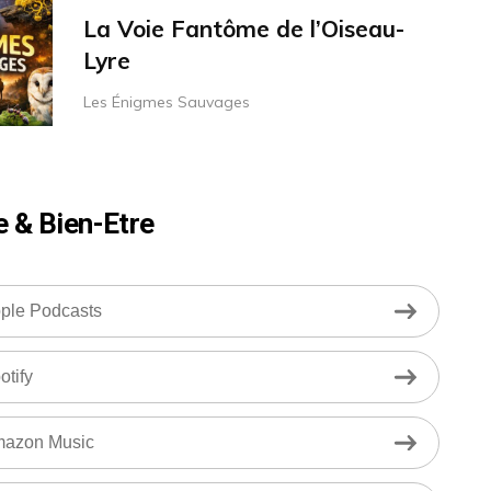
La Voie Fantôme de l’Oiseau-
Lyre
Les Énigmes Sauvages
e & Bien-Etre
ple Podcasts
otify
azon Music