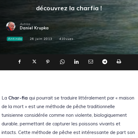
découvrez la charfia !
Autrice
Daniel Krupka
Antinéa
26 juin 2013
410
vues
La
Char-fia
qui pourrait se traduire littéralement par « maison
de la mort » est une méthode de pêche traditionnelle
tunisienne considérée comme non violente, biologiquement
durable, permettant de capturer les poissons vivants et
intacts. Cette méthode de pêche est intéressante de part son