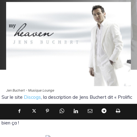
Jen Buchert - Musique Lounge
Sur le site
Discogs
, la description de Jens Buchert dit « Prolific
German producer of Chill, Downtempo, Lounge Music, Dub,
Ambient & Techno. Owner of JeBu Records ». Prolific ! C’est
bien ça !