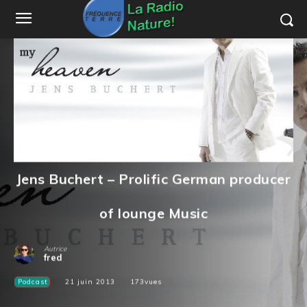
Jens Buchert – Prolific German producer
of lounge Music
Autrice
fred
Podcast
21 juin 2013
173
vues