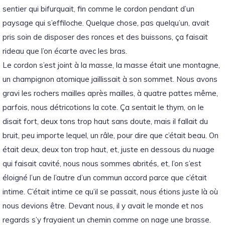
sentier qui bifurquait, fin comme le cordon pendant d’un
paysage qui s’effiloche.
Quelque chose, pas quelqu’un, avait
pris soin de disposer des ronces et des buissons, ça faisait
rideau
que l’on écarte avec les bras.
Le cordon s’est joint à la masse, la masse était une montagne,
un champignon atomique jaillissait
à
son sommet.
Nous avons
gravi les rochers mailles après mailles, à quatre pattes même,
parfois, nous détricotions la cote.
Ça sentait le thym, on le
disait fort, deux tons trop haut sans doute, mais il fallait du
bruit, peu importe lequel, un râle, pour dire que c’était beau.
On
était deux, deux ton trop haut, et, juste en dessous du nuage
qui faisait
cavité
, nous nous sommes abrités, et, l’on s’est
éloigné l’un de l’autre d’un commun accord parce que c’était
intime.
C’était intime ce qu’il se passait, nous étions juste là où
nous devions être.
Devant nous, il y avait le monde et nos
regards s’y frayaient un chemin comme on nage une brasse.