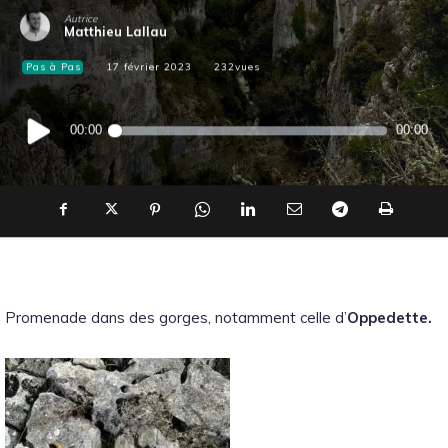
Autrice
Matthieu Lallau
Pas à Pas
17 février 2023
232
vues
Lecteur
00:00
00:00
audio
Promenade dans des gorges, notamment celle d’
Oppedette.