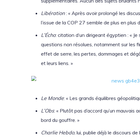
supplémentaires. Aucun des sujets brûlants n’
Libération
: « Après avoir prolongé les disc
l’issue de la COP 27 semble de plus en plus dif
L’Écho
: citation d‘un dirigeant égyptien : « 
questions non résolues, notamment sur les fi
effet de serre, les pertes, dommages et dég
et leurs liens. »
Le Monde
: « Les grands équilibres géopolitiq
L’Obs
: « Plutôt pas d’accord qu’un mauvais a
bord du gouffre. »
Charlie Hebdo
, lui, publie déjà le discours 