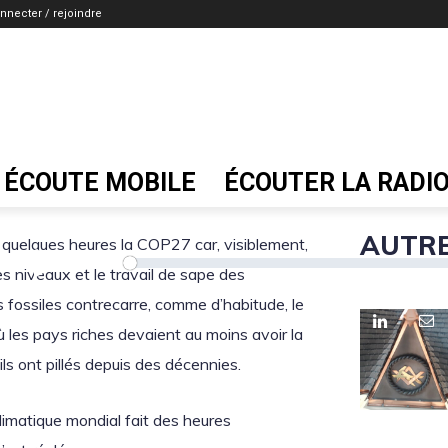
nnecter / rejoindre
COP 27 : De l’humou
Autrice
Terre Citoyenne
19 novembre 
Pierre Guelff
ÉCOUTE MOBILE
ÉCOUTER LA RADI
AUTRE
e quelques heures la COP27 car, visiblement,
Lecteur
00:00
audio
 les niveaux et le travail de sape des
 fossiles contrecarre, comme d’habitude, le
 les pays riches devaient au moins avoir la
ils ont pillés depuis des décennies.
limatique mondial fait des heures