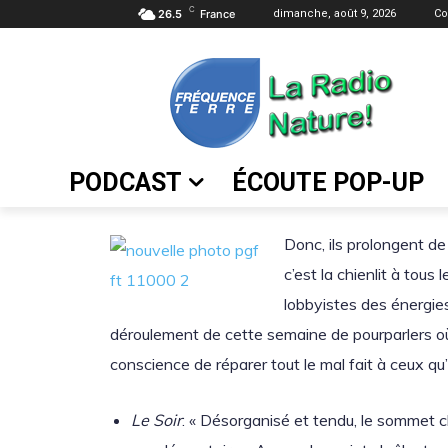
C
26.5
France
dimanche, août 9, 2026
Co
PODCAST
ÉCOUTE POP-UP
Donc, ils prolongent d
c’est la chienlit à tous
lobbyistes des énergies
déroulement de cette semaine de pourparlers où
conscience de réparer tout le mal fait à ceux qu’
Le Soir
: « Désorganisé et tendu, le sommet c