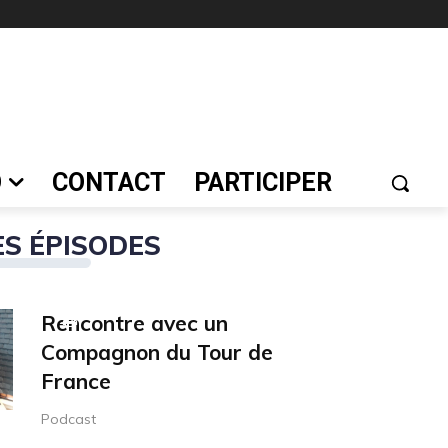
r très noir
2022
308
vues
O
CONTACT
PARTICIPER
S ÉPISODES
00:00
Utilisez
les
flèches
Rencontre avec un
haut/bas
Compagnon du Tour de
pour
augmenter
France
ou
diminuer
Podcast
le