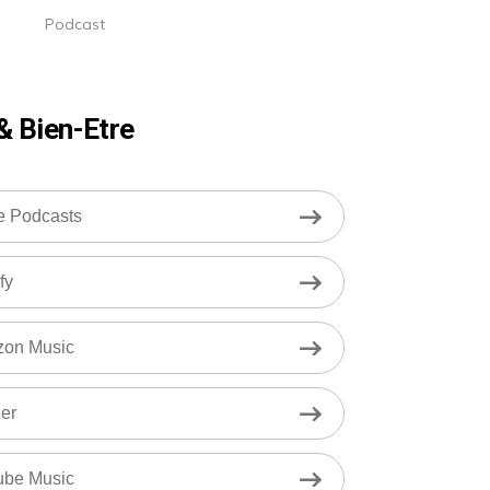
Podcast
& Bien-Etre
e Podcasts
fy
on Music
er
ube Music