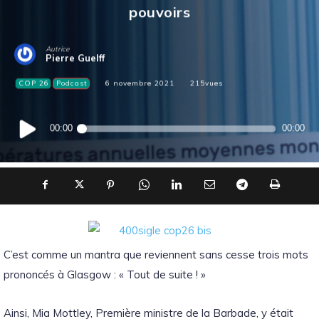
pouvoirs
Autrice
Pierre Guelff
COP 26
Podcast
6 novembre 2021
215
vues
Lecteur
00:00
00:00
audio
C’est comme un mantra que reviennent sans cesse trois mots
prononcés à Glasgow : « Tout de suite ! »
Ainsi, Mia Mottley, Première ministre de la Barbade, y était