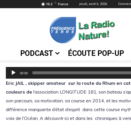
C
15.2
France
jeudi, août 6, 2026
Connect
PODCAST
ÉCOUTE POP-UP
L
00:00
e
Eric JAIL , skipper amateur sur la route du Rhum en c
c
couleurs de
l’association LONGITUDE 181, son bateau s’app
t
son parcours, sa motivation, sa course en 2014, et les motiv
e
différence marquante d’état d’esprit dans cette course mythi
u
voix de l’Océan. A découvrir ici et dans les chroniques à veni
r