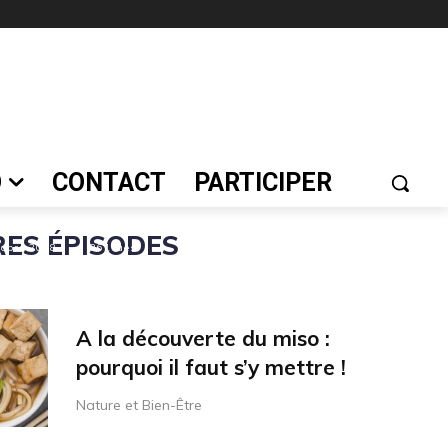
um : la VOIX de
ri ! -Episode1
O
CONTACT
PARTICIPER
ES ÉPISODES
tobre 2018
361
vues
A la découverte du miso :
pourquoi il faut s’y mettre !
Nature et Bien-Être