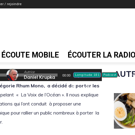
er / rejoindre
Sur la Route du Rh
l’Océan sera un c
ÉCOUTE MOBILE
ÉCOUTER LA RADI
AUTR
Autrice
U
Longitude 181
Podcast
1 oc
00:00
Daniel Krupka
t
atégorie Rhum Mono, a décidé de porter les
i
elant « La Voix de l’Océan ». Il nous explique
l
ations qui l’ont conduit à proposer une
i
que pour rallier un public nombreux à porter la
s
r.
e