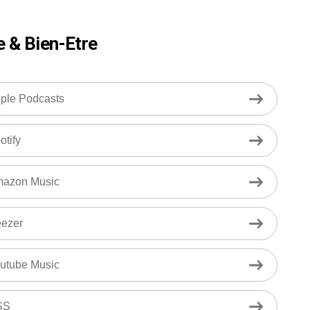
e & Bien-Etre
ple Podcasts
otify
azon Music
ezer
utube Music
SS