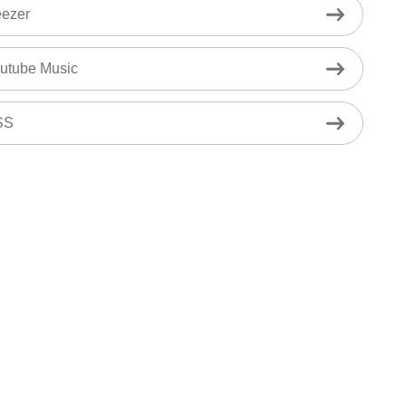
ezer
utube Music
SS