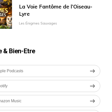
La Voie Fantôme de l’Oiseau-
Lyre
Les Énigmes Sauvages
e & Bien-Etre
ple Podcasts
otify
azon Music