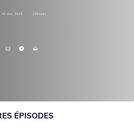
30 mai 2015
230
vues
ES ÉPISODES