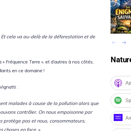
 Et cela va au-delà de la déforestation et de
Natur
 « Fréquence Terre », et d’autres à nos côtés,
lants en ce domaine !
Ap
ignatti :
Sp
ent malades à cause de la pollution alors que
pouvons contrôler. On nous empoisonne par
Am
 nous protège pas et nous, consommateurs,
es choses en face.
»