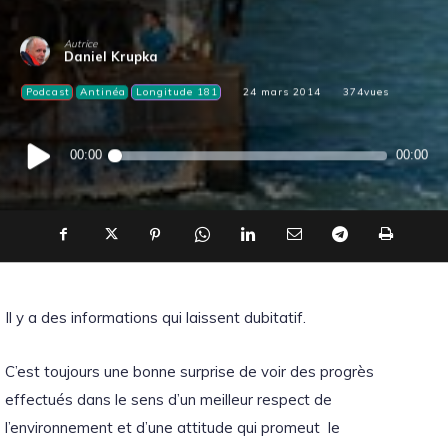
Autrice
Daniel Krupka
Podcast
Antinéa
Longitude 181
24 mars 2014
374
vues
Lecteur
00:00
00:00
audio
Il y a des informations qui laissent dubitatif.
C’est toujours une bonne surprise de voir des progrès
effectués dans le sens d’un meilleur respect de
l’environnement et d’une attitude qui promeut le