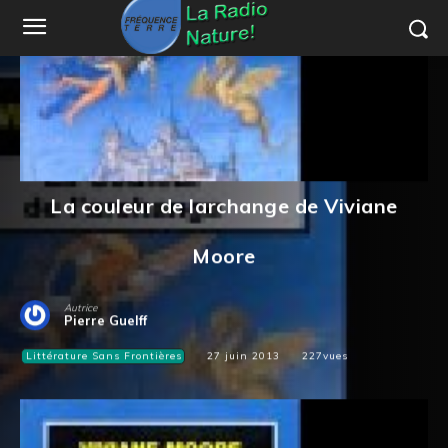
La couleur de larchange de Viviane
Moore
Autrice
Pierre Guelff
Littérature Sans Frontières
27 juin 2013
227
vues