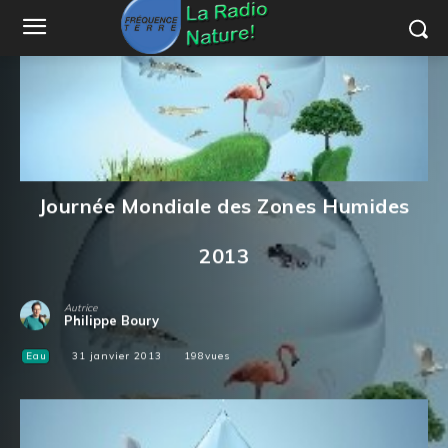
Journée Mondiale des Zones Humides
2013
Autrice
Philippe Boury
Eau
31 janvier 2013
198
vues