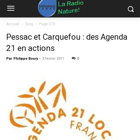
Accueil
Blog
Page 270
Pessac et Carquefou : des Agenda
21 en actions
Par
Philippe Boury
-
3 février 2011
0