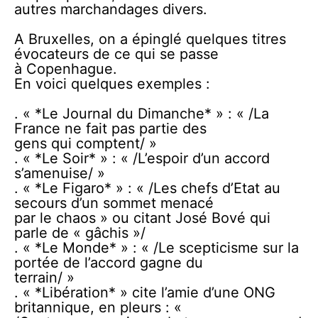
autres marchandages divers.
A Bruxelles, on a épinglé quelques titres
évocateurs de ce qui se passe
à Copenhague.
En voici quelques exemples :
. « *Le Journal du Dimanche* » : « /La
France ne fait pas partie des
gens qui comptent/ »
. « *Le Soir* » : « /L’espoir d’un accord
s’amenuise/ »
. « *Le Figaro* » : « /Les chefs d’Etat au
secours d’un sommet menacé
par le chaos » ou citant José Bové qui
parle de « gâchis »/
. « *Le Monde* » : « /Le scepticisme sur la
portée de l’accord gagne du
terrain/ »
. « *Libération* » cite l’amie d’une ONG
britannique, en pleurs : «