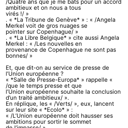
/Quatre ans que je me bats pour un accord
ambitieux et on nous a tous
virés !/ »
. « *La Tribune de Genève* » : « /Angela
Merkel voit de gros nuages se
pointer sur Copenhague/ »
. « *La Libre Belgique* » cite aussi Angela
Merkel : « /Les nouvelles en
provenance de Copenhague ne sont pas
bonnes/ »
Et, que dit-on au service de presse de
l’Union européenne ?
« *Salle de Presse-Europa* » rappelle «
/que le temps presse et que
l’Union européenne souhaite la conclusion
d’un traité ambitieux/ ».
En réplique, les « /Verts/ », eux, lancent
sur leur site « *Ecolo* » :
« /L’Union européenne doit hausser ses
ambitions pour sortir le sommet
de l’impasse/ ».